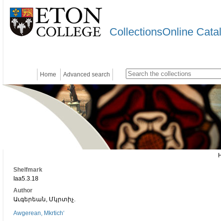
CollectionsOnline Cata
Home
Advanced search
Shelfmark
Iaa5.3.18
Author
Աւգերեան, Մկրտիչ.
Awgerean, Mkrtichʻ