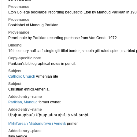
Provenance
Eton College booklabel recording bequest to Eton by Manoug Parikian in 198
Provenance
Booklabel of Manoug Parikian.
Provenance
Pencil note by Parikian recording purchase from Van Gendt, 1972.
Binding
19th century half calf; single gilt fillet border; smooth gilt-ruled spine; marble
Copy-specific note
Parikian's bibliographical notes in pencil.
Subject
Catholic Church
Armenian rite
Subject
Christian ethics Armenia.
Added entry--name
Parikian, Manoug
former owner.
Added entry--name
Մխիթարեան Միաբանութիւն ի Վենետիկ
Mkhitʻarean Miabanutʻiwn i Venetik
printer.
Added entry--place
Italy Venice.